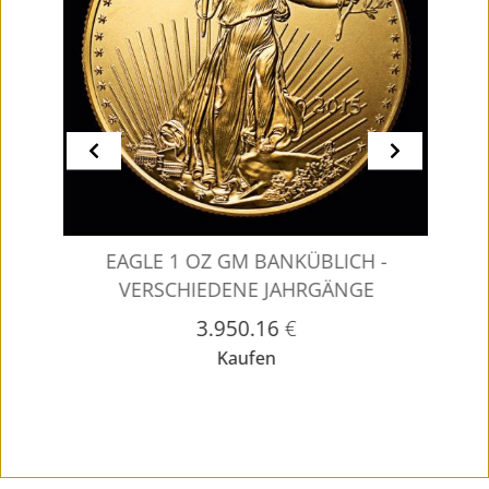
KÜBLICH -
GOLDMARK 1 DMGM
AHRGÄNGE
BANKÜBLICH - VERSCHIEDEN
JAHRGÄNGE
€
1.582.24
€
Kaufen