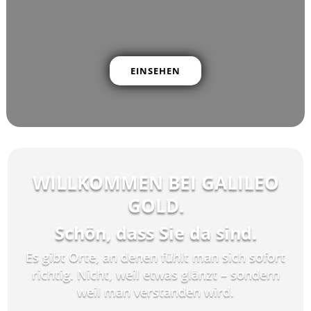
EINSEHEN
WILLKOMMEN BEI GALILEO
GOLD.
Schön, dass Sie da sind.
Es gibt Orte, an denen fühlt man sich sofort
richtig. Nicht, weil etwas glänzt – sondern
weil man verstanden wird.