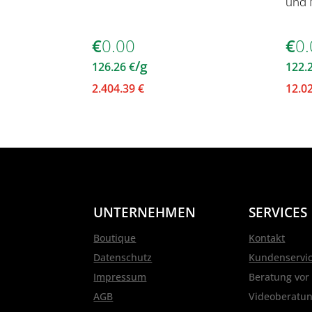
und 
€
0.00
€
0.
/g
126.26
€
122.
2.404.39
€
12.0
UNTERNEHMEN
SERVICES
Boutique
Kontakt
Datenschutz
Kundenservi
Impressum
Beratung vor
AGB
Videoberatu