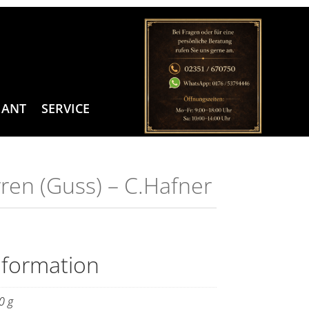
MANT
SERVICE
ren (Guss) – C.Hafner
nformation
0 g