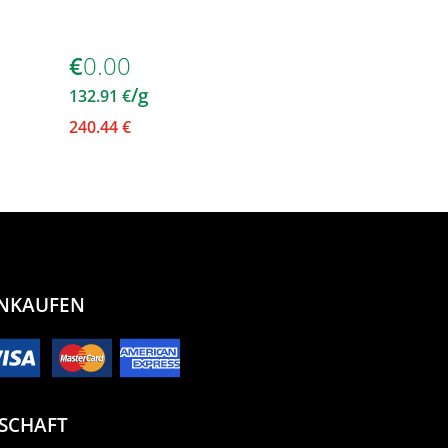
Meule
€
0.00
€
0.00
/g
/g
132.91
€
131.70
€
240.44
€
601.10
€
INKAUFEN
SCHAFT