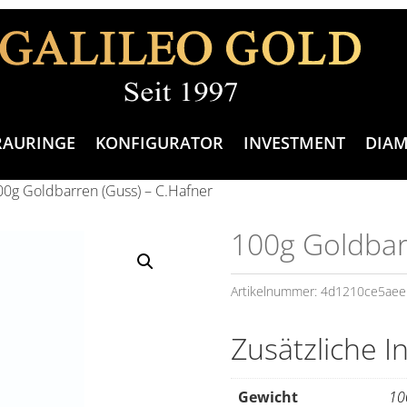
RAURINGE
KONFIGURATOR
INVESTMENT
DIA
00g Goldbarren (Guss) – C.Hafner
100g Goldbar
Artikelnummer:
4d1210ce5aee
Zusätzliche I
Gewicht
10