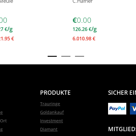
Meule
C.Hafner
00
€
0.00
/g
/g
27
€
126.26
€
21.95
€
6.010.98
€
PRODUKTE
SICHER E
Trauringe
ce
Goldankauf
 Ort
Investment
MITGLIED
ng
Diamant