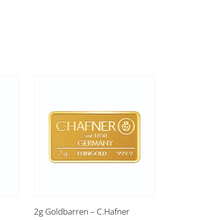
2g Goldbarren – C.Hafner
5g Goldbarre