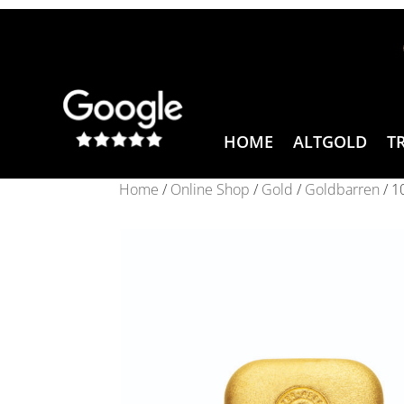
HOME
ALTGOLD
T
Home
/
Online Shop
/
Gold
/
Goldbarren
/ 1