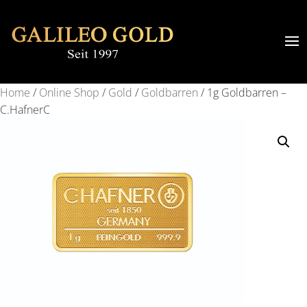
Home
/
Online Shop
/
Gold
/
Goldbarren
/ 1g Goldbarren –
C.HafnerC