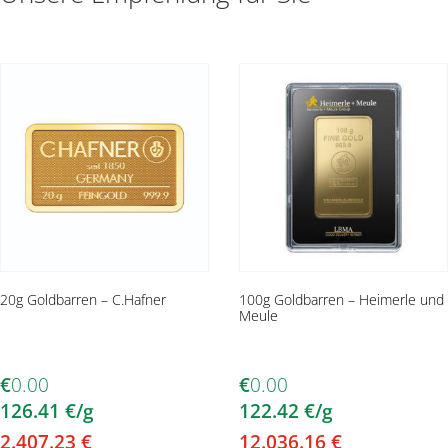
20g Goldbarren – C.Hafner
100g Goldbarren – Heimerle und
Meule
€
0.00
€
0.00
126.41
€
/g
122.42
€
/g
2.407.23
€
12.036.16
€