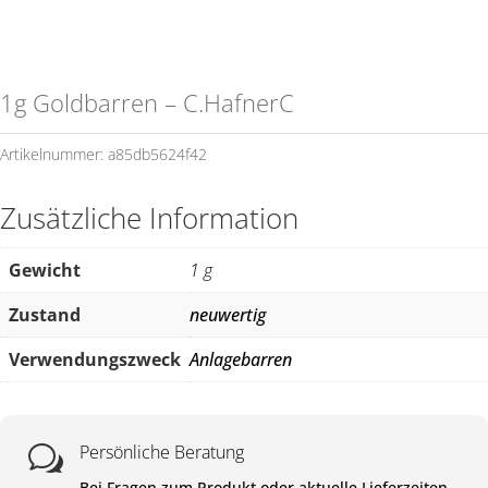
1g Goldbarren – C.HafnerC
Artikelnummer:
a85db5624f42
Zusätzliche Information
Gewicht
1 g
Zustand
neuwertig
Verwendungszweck
Anlagebarren
Persönliche Beratung
w
Bei Fragen zum Produkt oder aktuelle Lieferzeiten