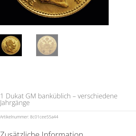
1 Dukat GM banküblich – verschiedene
Jahrgänge
Artikelnummer:
8c01cee55a44
Zusätzliche Information