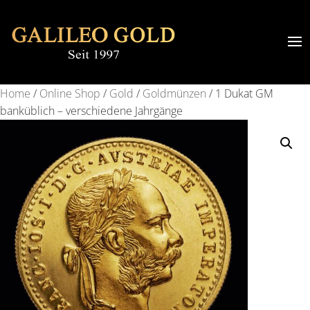
Home
/
Online Shop
/
Gold
/
Goldmünzen
/ 1 Dukat GM
banküblich – verschiedene Jahrgänge