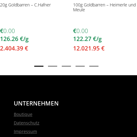
20g Goldbarren – C.Hafner
100g Goldbarren – Heimerle und
Meule
€
0.00
€
0.00
126.26
€
/g
122.27
€
/g
2.404.39
€
12.021.95
€
UNTERNEHMEN
Boutique
Datenschutz
Impressum