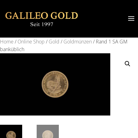
Home
/
Online Shop
/
Gold
/
Goldmünzen
/ Rand 1 SA GM
banküblich