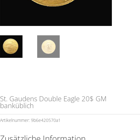
St. Gaudens Double Eagle 20$ GM
banküblich
Artikelnummer:
9b6e420570a1
Zusätzliche Information