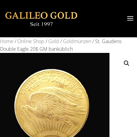
Home
/
Online Shop
/
Gold
/
Goldmünzen
/ St. Gaudens
Double Eagle 20$ GM banküblich